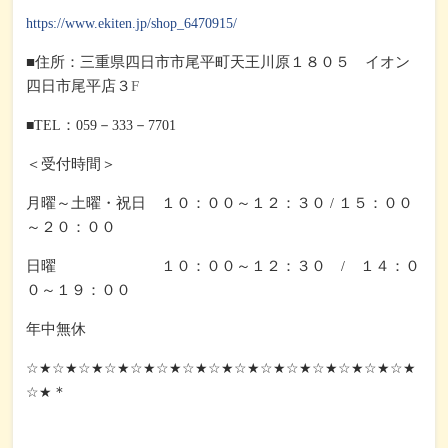
https://www.ekiten.jp/shop_6470915/
住所：三重県四日市市尾平町天王川原１８０５ イオン
■
四日市尾平店３
F
：
－
－
■TEL
059
333
7701
＜受付時間＞
月曜～土曜・祝日 １０：００～１２：３０
１５：００
/
～２０：００
日曜 １０：００～１２：３０
１４：０
/
０～１９：００
年中無休
☆★☆★☆★☆★☆★☆★☆★☆★☆★☆★☆★☆★☆★☆★☆★
＊
☆★