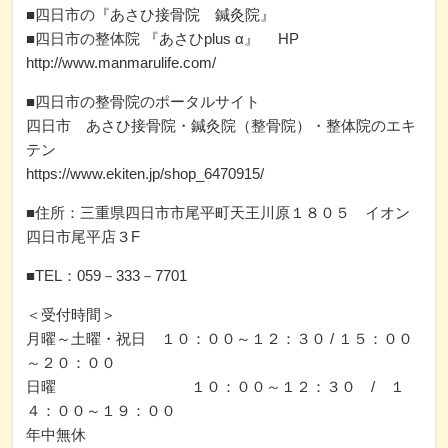
■四日市の『あさひ接骨院 鍼灸院』
■四日市の整体院 『あさひplus α』 HP
http://www.manmarulife.com/
■四日市の整骨院のポータルサイト
四日市 あさひ接骨院・鍼灸院（整骨院）・整体院のエキ
テン
https://www.ekiten.jp/shop_6470915/
■住所：三重県四日市市尾平町天王川原１８０５ イオン
四日市尾平店３F
■TEL：059－333－7701
＜受付時間＞
月曜～土曜・祝日 １０：００～１２：３０ / １５：００
～２０：００
日曜 １０：００～１２：３０ / １
４：００～１９：００
年中無休