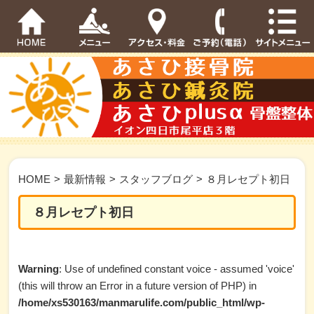
HOME
>
最新情報
>
スタッフブログ
>
８月レセプト初日
８月レセプト初日
Warning
: Use of undefined constant voice - assumed 'voice'
(this will throw an Error in a future version of PHP) in
/home/xs530163/manmarulife.com/public_html/wp-