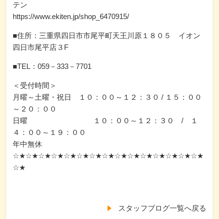
テン
https://www.ekiten.jp/shop_6470915/
■住所：三重県四日市市尾平町天王川原１８０５ イオン
四日市尾平店３F
■TEL：059－333－7701
＜受付時間＞
月曜～土曜・祝日 １０：００～１２：３０ / １５：００
～２０：００
日曜 １０：００～１２：３０ / １
４：００～１９：００
年中無休
☆★☆★☆★☆★☆★☆★☆★☆★☆★☆★☆★☆★☆★☆★☆★
☆★
スタッフブログ一覧へ戻る