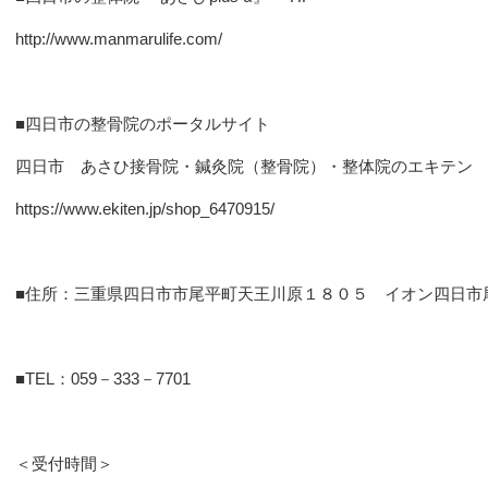
http://www.manmarulife.com/
■四日市の整骨院のポータルサイト
四日市 あさひ接骨院・鍼灸院（整骨院）・整体院のエキテン
https://www.ekiten.jp/shop_6470915/
■住所：三重県四日市市尾平町天王川原１８０５ イオン四日市
■TEL：059－333－7701
＜受付時間＞