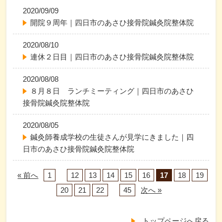
2020/09/09
開院９周年｜四日市のあさひ接骨院鍼灸院整体院
2020/08/10
連休２日目｜四日市のあさひ接骨院鍼灸院整体院
2020/08/08
８月８日 ランチミーティング｜四日市のあさひ
接骨院鍼灸院整体院
2020/08/05
鍼灸師養成学校の生徒さんが見学にきました｜四
日市のあさひ接骨院鍼灸院整体院
« 前へ
1
…
12
13
14
15
16
17
18
19
20
21
22
…
45
次へ »
トップページへ戻る