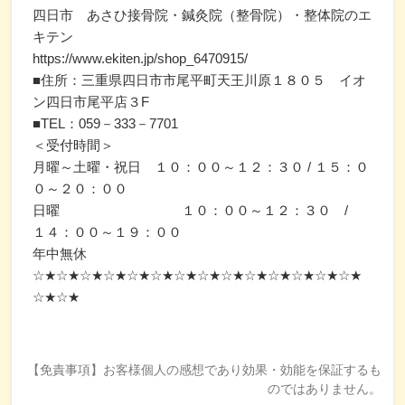
四日市 あさひ接骨院・鍼灸院（整骨院）・整体院のエ
キテン
https://www.ekiten.jp/shop_6470915/
■住所：三重県四日市市尾平町天王川原１８０５ イオ
ン四日市尾平店３F
■TEL：059－333－7701
＜受付時間＞
月曜～土曜・祝日 １０：００～１２：３０ / １５：０
０～２０：００
日曜 １０：００～１２：３０ /
１４：００～１９：００
年中無休
☆★☆★☆★☆★☆★☆★☆★☆★☆★☆★☆★☆★☆★☆★
☆★☆★
【免責事項】お客様個人の感想であり効果・効能を保証するも
のではありません。