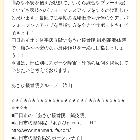
痛みや不安を抱えた状態で、いくら練習やプレーを続け
ていても競技のパフォーマンスアップをするのは難しい
と思います。当院では早期の現場復帰や身体のケア、パ
フォーマンスアップを目指す方を全力でサポートさせて
頂きます！！
四日市イオン尾平店３階のあさひ接骨院 鍼灸院 整体院
で、痛みや不安のない身体作りを一緒に目指しましょ
う！！
今後は、部位別にスポーツ障害・外傷の症例を掲載して
いきたいと考えております。
あさひ接骨院グループ 浜山
☆★☆★☆★☆★☆★☆★☆★☆★☆★☆★☆★☆★☆★☆★
☆★☆★
■四日市の『あさひ接骨院 鍼灸院』
■四日市の整体院 『あさひplus α』 HP
http://www.manmarulife.com/
■四日市の整骨院のポータルサイト