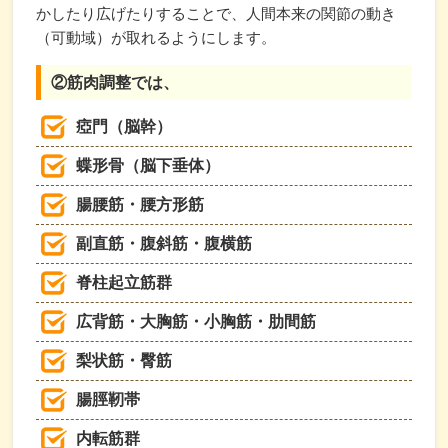
かしたり広げたりすることで、人間本来の関節の動き
（可動域）が取れるようにします。
②筋肉調整では、
瘂門（脳幹）
蝶形骨（脳下垂体）
腸腰筋・腰方形筋
副直筋・腹斜筋・腹横筋
脊柱起立筋群
広背筋・大胸筋・小胸筋・肋間筋
梨状筋・臀筋
腸脛靭帯
内転筋群