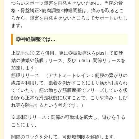
つらいスポーツ障害を再発させないために、当院の骨
格・骨盤矯正×筋肉調整×神経調整は、痛みを取るとこ
ろから、障害を再発させないところまでサポートいたし
ます。
③神経調整では…
上記手法①,②を併用、更に③振動療法をplusして筋硬
結の弛緩や筋膜リリース、及び（※1）関節リリースを
加速します。
筋膜リリース （アナトミートレイン：筋膜の繋がりの
線路を利用して、癒着を剥がすことにより筋が引張られ
てていたり、筋の動きが筋膜摩擦でフリーズしている状
態から正常な滑走状態に戻すことで、こりや痛み・しび
れ等を除去するという考えです。）
※1関節リリース：関節の可動域を拡大し、遊びを作る
ことにより、
関節のロックを外して、可動域制限を解除します。